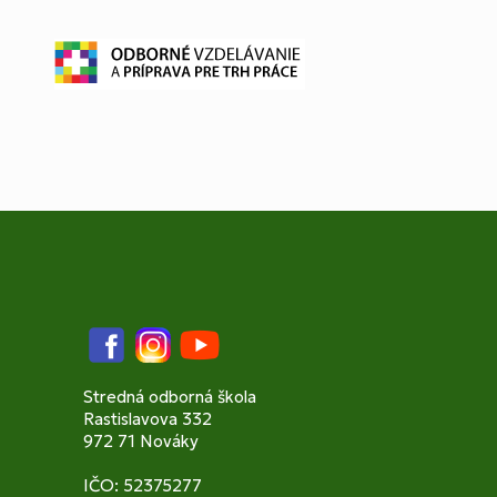
Facebook
Instagram
YouTube
Stredná odborná škola
Rastislavova 332
972 71 Nováky
IČO: 52375277