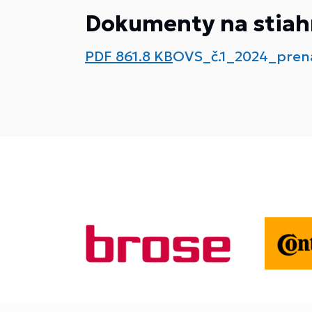
Dokumenty na stiah
PDF
861.8 KB
OVS_č.1_2024_pren