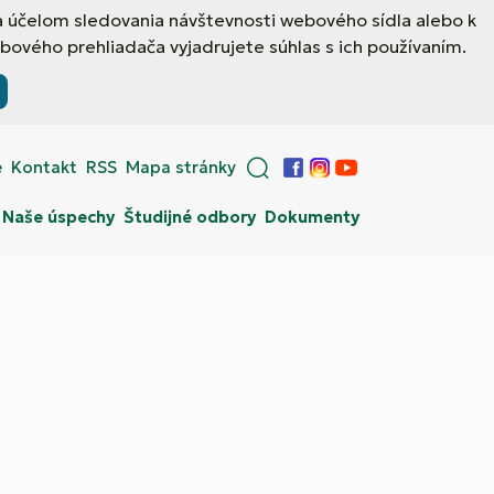
a účelom sledovania návštevnosti webového sídla alebo k
ového prehliadača vyjadrujete súhlas s ich používaním.
e
Kontakt
RSS
Mapa stránky
Facebook
Instagram
YouTube
Naše úspechy
Študijné odbory
Dokumenty