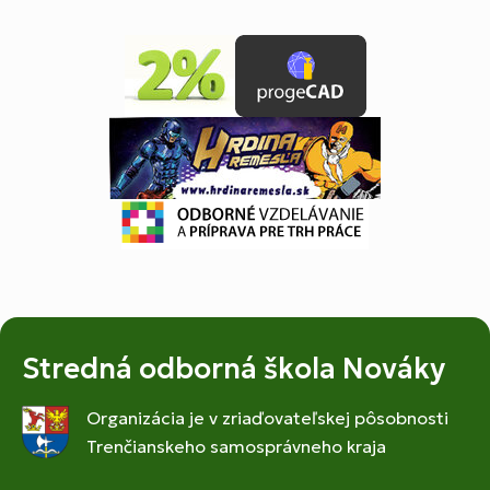
Stredná odborná škola Nováky
Organizácia je v zriaďovateľskej pôsobnosti
Trenčianskeho samosprávneho kraja