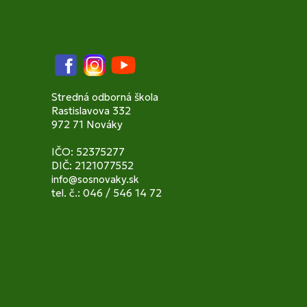
Facebook
Instagram
YouTube
Stredná odborná škola
Rastislavova 332
972 71 Nováky
IČO: 52375277
DIČ: 2121077552
info@sosnovaky.sk
tel. č.: 046 / 546 14 72