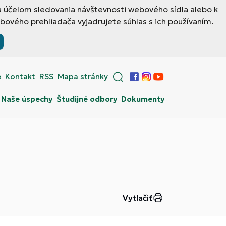
a účelom sledovania návštevnosti webového sídla alebo k
ového prehliadača vyjadrujete súhlas s ich používaním.
e
Kontakt
RSS
Mapa stránky
Facebook
Instagram
YouTube
Naše úspechy
Študijné odbory
Dokumenty
Vytlačiť