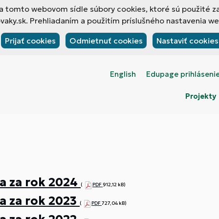
 na tomto webovom sídle súbory cookies, ktoré sú použité z
ky.sk. Prehliadaním a použitím príslušného nastavenia web
Prijať cookies
Odmietnuť cookies
Nastaviť cookies
English
Edupage prihláseni
Projekty
a za rok 2024
(
PDF
912,12 kB)
a za rok 2023
(
PDF
727,04 kB)