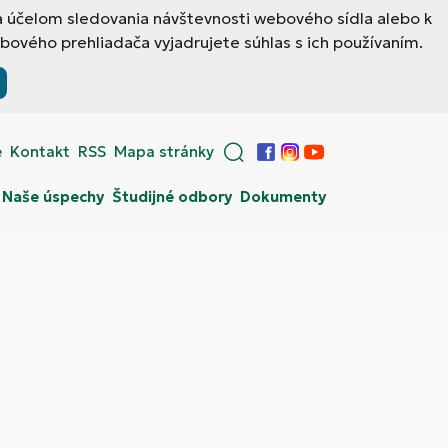
a účelom sledovania návštevnosti webového sídla alebo k
ového prehliadača vyjadrujete súhlas s ich používaním.
e
Kontakt
RSS
Mapa stránky
Facebook
Instagram
YouTube
Naše úspechy
Študijné odbory
Dokumenty