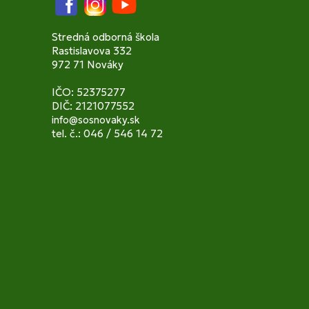
Facebook
Instagram
YouTube
Stredná odborná škola
Rastislavova 332
972 71 Nováky
IČO: 52375277
DIČ: 2121077552
info@sosnovaky.sk
tel. č.: 046 / 546 14 72