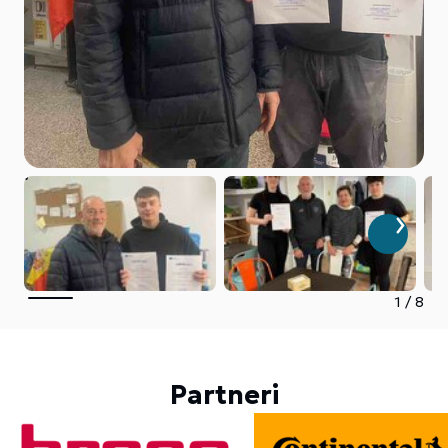
1
/
8
Partneri