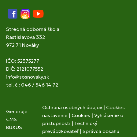
Facebook
Instagram
YouTube
Stredná odborná škola
Rastislavova 332
972 71 Nováky
IČO: 52375277
DIČ: 2121077552
info@sosnovaky.sk
tel. č.: 046 / 546 14 72
Ochrana osobných údajov
|
Cookies
Generuje
nastavenie
|
Cookies
|
Vyhlásenie o
CMS
prístupnosti
|
Technický
BUXUS
prevádzkovateľ
|
Správca obsahu