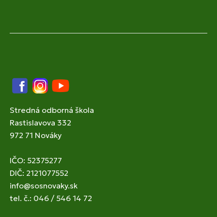
Facebook
Instagram
YouTube
Stredná odborná škola
Rastislavova 332
972 71 Nováky
IČO: 52375277
DIČ: 2121077552
info@sosnovaky.sk
tel. č.: 046 / 546 14 72