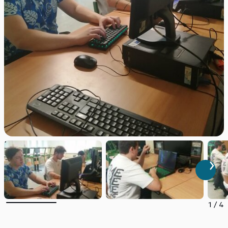
1
/
4