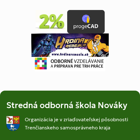
Stredná odborná škola Nováky
Organizácia je v zriaďovateľskej pôsobnosti
Trenčianskeho samosprávneho kraja