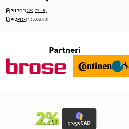
Pl1
PDF
(229,77 kB)
Pl2
PDF
(433,02 kB)
Partneri