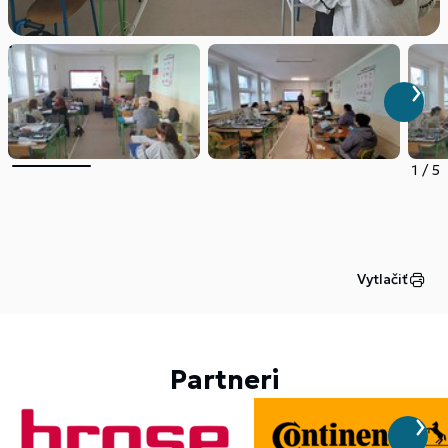
1
/
5
Vytlačiť
Partneri