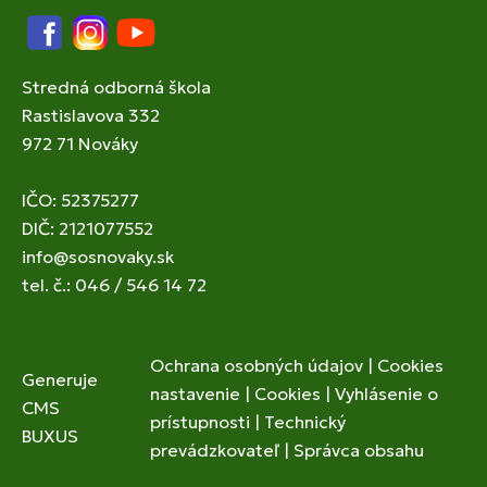
Facebook
Instagram
YouTube
Stredná odborná škola
Rastislavova 332
972 71 Nováky
IČO: 52375277
DIČ: 2121077552
info@sosnovaky.sk
tel. č.: 046 / 546 14 72
Ochrana osobných údajov
|
Cookies
Generuje
nastavenie
|
Cookies
|
Vyhlásenie o
CMS
prístupnosti
|
Technický
BUXUS
prevádzkovateľ
|
Správca obsahu