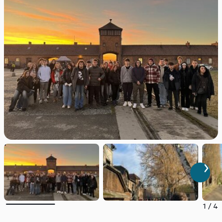
1
/
4