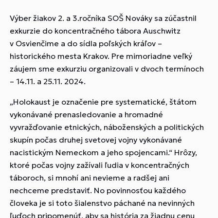
Výber žiakov 2. a 3.ročníka SOŠ Nováky sa zúčastnil
exkurzie do koncentračného tábora Auschwitz
v Osvienčime a do sídla poľských kráľov –
historického mesta Krakov. Pre mimoriadne veľký
záujem sme exkurziu organizovali v dvoch termínoch
– 14.11. a 25.11. 2024.
„Holokaust je označenie pre systematické, štátom
vykonávané prenasledovanie a hromadné
vyvražďovanie etnických, náboženských a politických
skupín počas druhej svetovej vojny vykonávané
nacistickým Nemeckom a jeho spojencami.“ Hrôzy,
ktoré počas vojny zažívali ľudia v koncentračných
táboroch, si mnohí ani nevieme a radšej ani
nechceme predstaviť. No povinnosťou každého
človeka je si toto šialenstvo páchané na nevinných
ľuďoch pripomenúť, aby sa história za žiadnu cenu